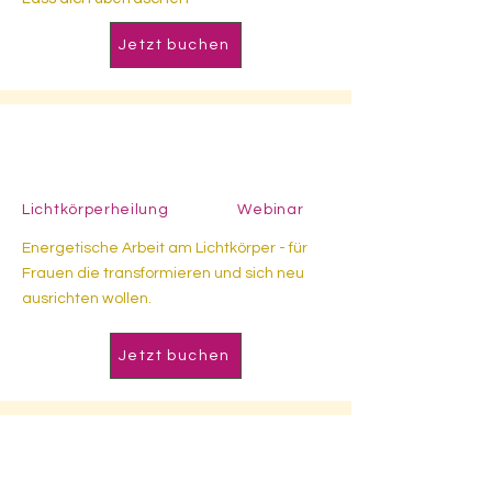
Jetzt buchen
01.07.2026
- 10:00 h
Lichtkörperheilung Webinar
Energetische Arbeit am Lichtkörper - für
Frauen die transformieren und sich neu
ausrichten wollen.
Jetzt buchen
02.09.2026
- 18:00 h