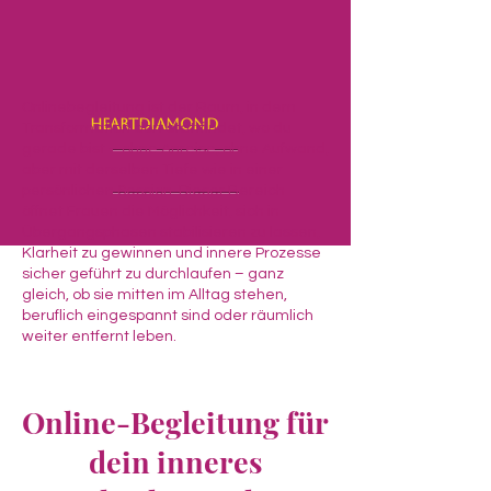
Onlinebegleitung ist der Raum, in dem
Heartdiamond
Transformation dort stattfindet, wo du
gerade bist – ohne Anreise, ohne Aufwand,
aber mit derselben Tiefe wie in einer
persönlichen Session. Dieser Bereich
öffnet Frauen die Möglichkeit, sich in
Übergangsphasen stabilisieren zu lassen,
Klarheit zu gewinnen und innere Prozesse
sicher geführt zu durchlaufen – ganz
gleich, ob sie mitten im Alltag stehen,
beruflich eingespannt sind oder räumlich
weiter entfernt leben.
Online-Begleitung für
dein inneres