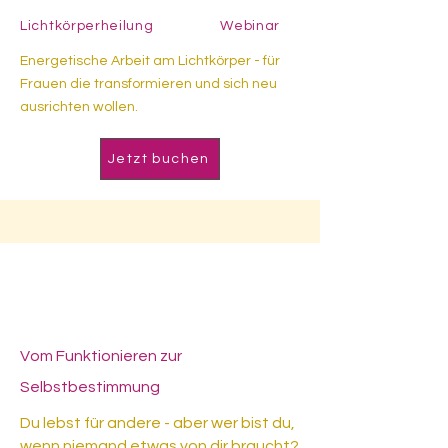
Lichtkörperheilung Webinar
Energetische Arbeit am Lichtkörper - für
Frauen die transformieren und sich neu
ausrichten wollen.
Jetzt buchen
Jederzeit - Selbstlern-
Format
Vom Funktionieren zur
Selbstbestimmung
Du lebst für andere - aber wer bist du,
wenn niemand etwas von dir braucht?