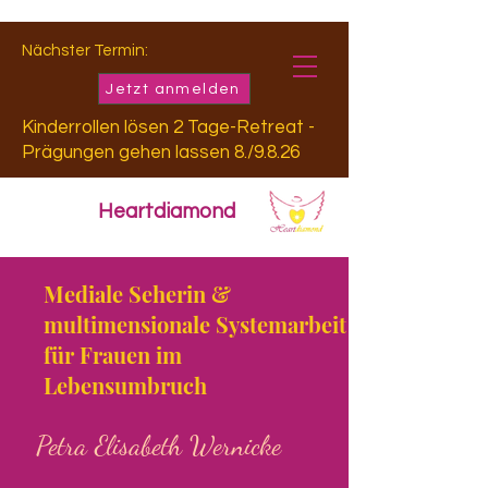
Nächster Termin:
Jetzt anmelden
Kinderrollen lösen 2 Tage-Retreat -
Prägungen gehen lassen 8./9.8.26
Heartdiamond
Mediale Seherin &
multimensionale Systemarbeit
für Frauen im
Lebensumbruch
Petra Elisabeth Wernicke