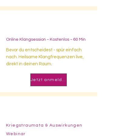
22.07.2026
- 10:00 h
Online Klangsession ~ Kostenlos ~ 60 Min
Bevor du entscheidest - spür einfach
nach. Heilsame Klangfrequenzen live,
direkt in deinen Raum
.
Jetzt anmelden
15.07.2026
- 10:00 h
Kriegstraumata & Auswirkungen
Webinar