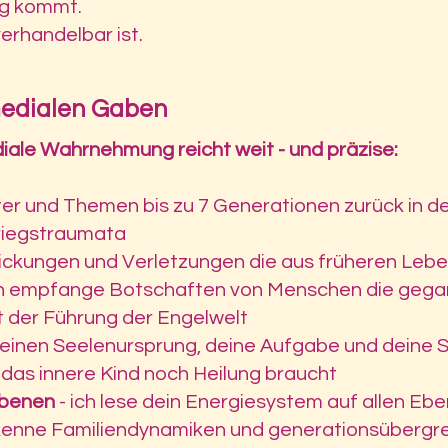
ng kommt.
verhandelbar ist.
medialen Gaben
ale Wahrnehmung reicht weit - und präzise:
ster und Themen bis zu 7 Generationen zurück in
straumata
rickungen und Verletzungen die aus früheren Lebe
h empfange Botschaften von Menschen die gega
it der Führung der Engelwelt
 deinen Seelenursprung, deine Aufgabe und deine 
 das innere Kind noch Heilung braucht
ebenen
- ich lese dein Energiesystem auf allen Eb
rkenne Familiendynamiken und generationsübergre