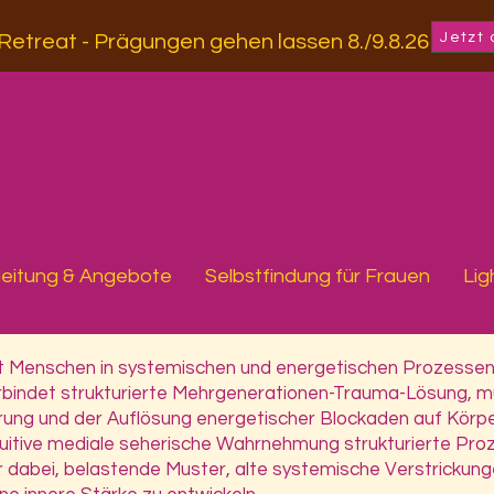
Jetzt
-Retreat - Prägungen gehen lassen 8./9.8.26
leitung & Angebote
Selbstfindung für Frauen
Lig
t Menschen in systemischen und energetischen Prozessen, di
verbindet strukturierte Mehrgenerationen-Trauma-Lösung, 
rung und der Auflösung energetischer Blockaden auf Körper
itive mediale seherische Wahrnehmung strukturierte Proze
r dabei, belastende Muster, alte systemische Verstrickun