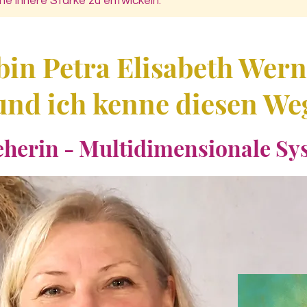
ne innere Stärke zu entwickeln.
bin Petra Elisabeth Wer
und ich kenne diesen We
eherin - Multidimensionale Sy