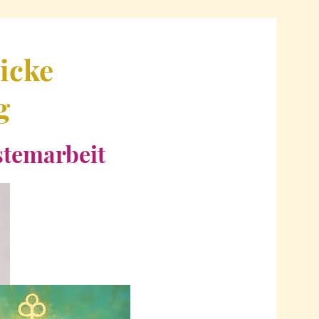
nicke
g
stemarbeit