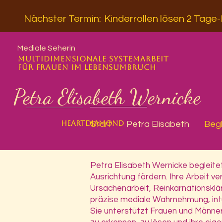
Nächster Termin:
Kinderrollen lösen 2 Tage
Mediale Seherin
multidimensionale Systemarbeit
für Frauen im Lebensumbruch
Petra Elisabeth Wernicke
Heartdiamond
Start
Petra Elisabeth
Beg
Petra Elisabeth Wernicke begleite
Ausrichtung fördern. Ihre Arbeit 
Ursachenarbeit, Reinkarnationsklä
präzise mediale Wahrnehmung, intu
Sie unterstützt Frauen und Männe