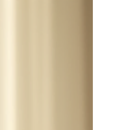
Dieser innere Kristall steht für Klarheit, Wahrheit
und die unverfälschte Essenz der eigenen Seele.
Im Laufe des Lebens kann dieser Kern durch
Erfahrungen, Verletzungen oder Fremdeinflüsse
überlagert werden. Die Seelenkristallarbeit hilft
dabei, diese Schicht