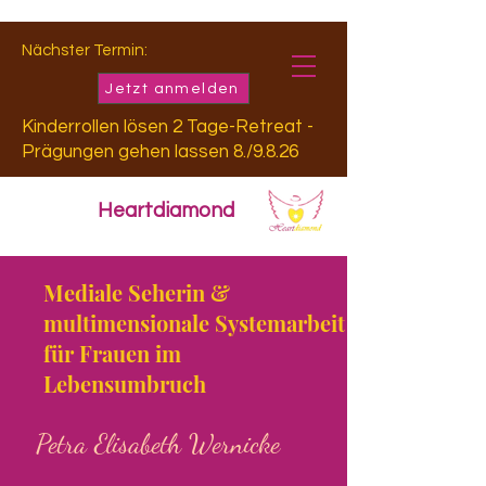
Nächster Termin:
Jetzt anmelden
Kinderrollen lösen 2 Tage-Retreat -
Prägungen gehen lassen 8./9.8.26
Heartdiamond
Mediale Seherin &
multimensionale Systemarbeit
für Frauen im
Lebensumbruch
Petra Elisabeth Wernicke