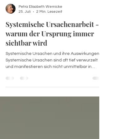
Petra Elisabeth Wernicke
25. Juli
2 Min. Lesezeit
Systemische Ursachenarbeit -
warum der Ursprung immer
sichtbar wird
Systemische Ursachen und ihre Auswirkungen
Systemische Ursachen sind oft tief verwurzelt
und manifestieren sich nicht unmittelbar in
äußeren Umständen, sondern im inneren Feld
eines Menschen. Dieses innere Feld bezieht sich
auf die emotionalen, psychologischen und
sozialen Dynamiken, die das Verhalten und die
Wahrnehmung einer Person beeinflussen. Das
innere Feld verstehen Das innere Feld umfasst
verschiedene Aspekte, darunter: Emotionale
Muster: Gefühle und emotionale Reakti