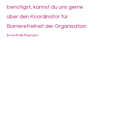
benötigst, kannst du uns gerne
über den Koordinator für
Barrierefreiheit der Organisation
kontaktieren:
Name Petra Elisabeth Wernicke
für Barrierefreiheit
Telefonnummer
0176 80 636311
für Barrierefreiheit
E-Mail-Adresse
wernicke-
heartdiamond@web.de
für
Barrierefreiheit