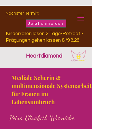
Nächster Termin:
Jetzt anmelden
Kinderrollen lösen 2 Tage-Retreat -
Prägungen gehen lassen 8./9.8.26
Heartdiamond
Mediale Seherin &
multimensionale Systemarbeit
für Frauen im
Lebensumbruch
Petra Elisabeth Wernicke