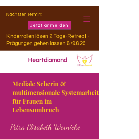
Nächster Termin:
Jetzt anmelden
Kinderrollen lösen 2 Tage-Retreat -
Prägungen gehen lassen 8./9.8.26
Heartdiamond
Mediale Seherin &
multimensionale Systemarbeit
für Frauen im
Lebensumbruch
Petra Elisabeth Wernicke