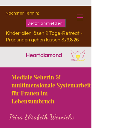
Nächster Termin:
Jetzt anmelden
Kinderrollen lösen 2 Tage-Retreat -
Prägungen gehen lassen 8./9.8.26
Heartdiamond
Mediale Seherin &
multimensionale Systemarbeit
für Frauen im
Lebensumbruch
Petra Elisabeth Wernicke