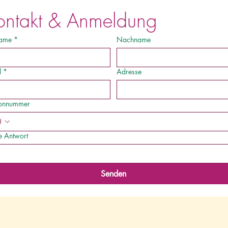
ontakt & Anmeldung
ame
*
Nachname
l
*
Adresse
fonnummer
e Antwort
Senden