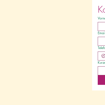
K
Vorn
Emai
Tele
Kurz