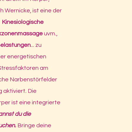
 Wernicke, ist eine der
©
Kinesiologische
xzonenmassage
uvm.,
elastungen
... zu
iner energetischen
Stressfaktoren am
che Narbenstörfelder
aktiviert. Die
er ist eine integrierte
nnst du die
uchen.
Bringe deine