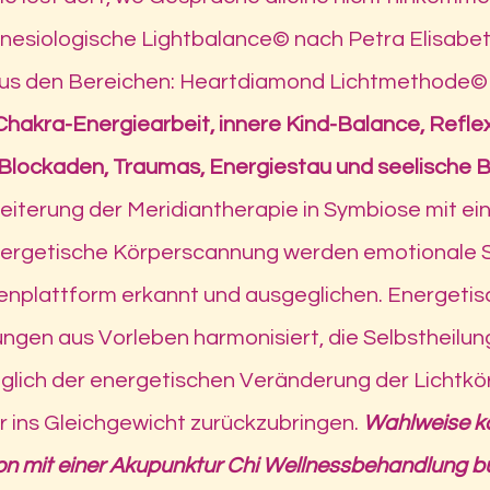
inesiologische Lightbalance© nach Petra Elisabeth
 aus den Bereichen: Heartdiamond Lichtmethode
 Chakra-Energiearbeit, innere Kind-Balance,
Refle
Blockaden, Traumas, Energiestau und seelische
B
rweiterung der Meridiantherapie in Symbiose mit e
energetische Körperscannung werden emotionale 
lenplattform erkannt und ausgeglichen.
Energetis
gen aus Vorleben harmonisiert, die Selbstheilung 
üglich der energetischen Veränderung der Lichtkörp
r ins Gleichgewicht zurückzubringen.
Wahlweise ka
on mit einer Akupunktur Chi Wellnessbehandlung b