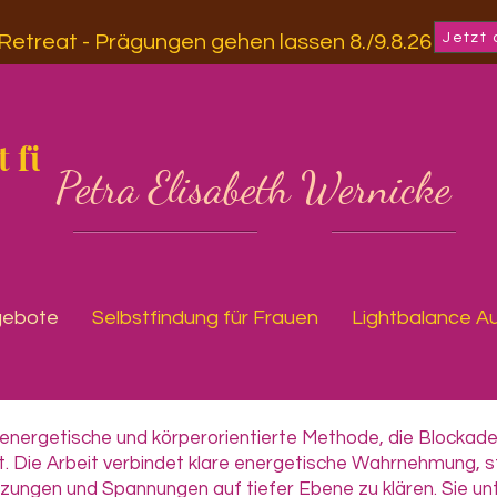
Jetzt
-Retreat - Prägungen gehen lassen 8./9.8.26
 für
Petra Elisabeth Wernicke
gebote
Selbstfindung für Frauen
Lightbalance A
e energetische und körperorientierte Methode, die Blockad
t. Die Arbeit verbindet klare energetische Wahrnehmung, s
zungen und Spannungen auf tiefer Ebene zu klären. Sie u