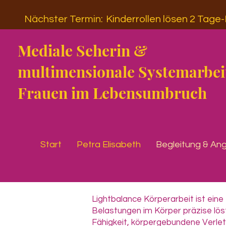
Nächster Termin:
Kinderrollen lösen 2 Tage
Mediale Seherin &
multimensionale Systemarbeit
Frauen im Lebensumbruch
Start
Petra Elisabeth
Begleitung & An
Lightbalance Körperarbeit ist ein
Belastungen im Körper präzise lös
Fähigkeit, körpergebundene Verlet