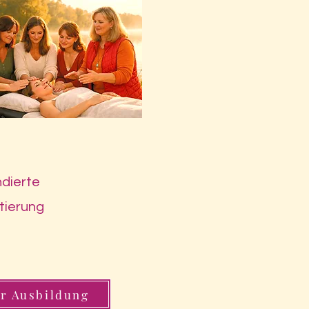
ndierte
ntierung
r Ausbildung