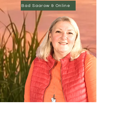
Bad Saarow & Online
Petra Elisabeth Wernicke
+49 (0)176 80636311
|
wernicke-
heartdiamond@web.de