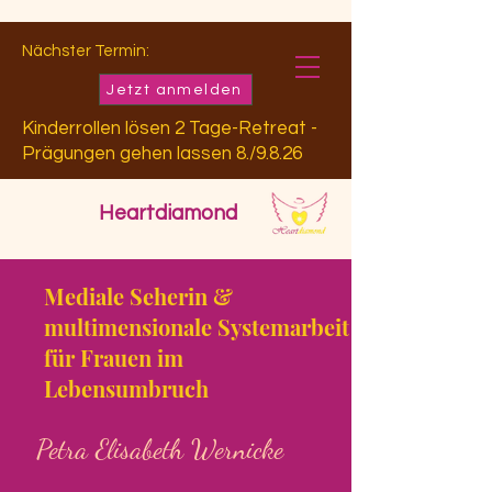
Nächster Termin:
Jetzt anmelden
Kinderrollen lösen 2 Tage-Retreat -
Prägungen gehen lassen 8./9.8.26
Heartdiamond
Mediale Seherin &
multimensionale Systemarbeit
für Frauen im
Lebensumbruch
Petra Elisabeth Wernicke